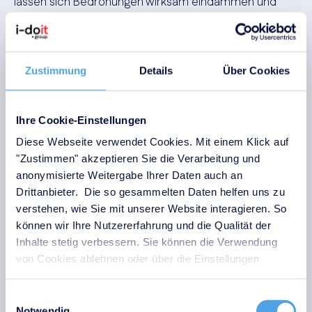
lassen sich Bedrohungen wirksam eindämmen und
Ausfallzeiten minimieren.
Zustimmung
Details
Über Cookies
Was verlangt das IT-
Sicherheitsgesetz von
Unternehmen?
Ihre Cookie-Einstellungen
Diese Webseite verwendet Cookies. Mit einem Klick auf
Das IT-Sicherheitsgesetz – zuletzt verschärft durch
"Zustimmen" akzeptieren Sie die Verarbeitung und
anonymisierte Weitergabe Ihrer Daten auch an
das Gesetz zur Erhöhung der Sicherheit
Drittanbieter. Die so gesammelten Daten helfen uns zu
informationstechnischer Systeme (IT-SiG 2.0) –
verstehen, wie Sie mit unserer Website interagieren. So
verpflichtet Unternehmen zu konkreten
können wir Ihre Nutzererfahrung und die Qualität der
Schutzmaßnahmen und Meldepflichten bei IT-
Inhalte stetig verbessern. Sie können die Verwendung
Sicherheitsvorfällen. Das Ziel: Digitale Infrastrukturen
von Cookies ablehnen oder über die Einstellungen
bundesweit widerstandsfähiger und zukunftssicher
anpassen.
machen.
Einwilligungsauswahl
Was heißt das in der Praxis? Vor allem Betreiber
Notwendig