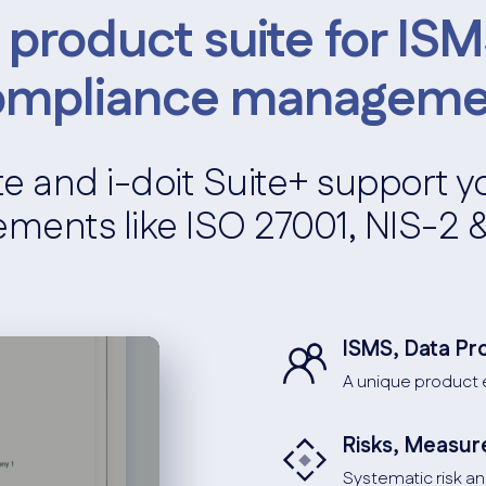
 product suite for ISMS
ompliance manageme
te and i-doit Suite+ support 
ements like ISO 27001, NIS-2
ISMS, Data P
A unique product e
Risks, Measur
Systematic risk a