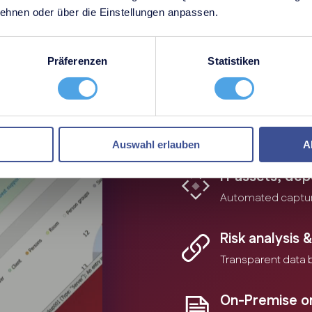
hnen oder über die Einstellungen anpassen.
rs, thousands of customers hav
Präferenzen
Statistiken
Integrations, 
Feature expansion
Auswahl erlauben
A
IT assets, de
Automated capture
Risk analysis
Transparent data b
On-Premise o