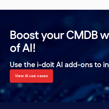
Boost your CMDB wi
of AI!
Use the i-doit AI add-ons to i
View AI use cases