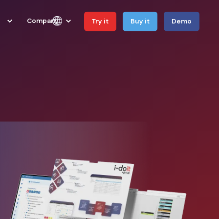
Company
Try it
Buy it
Demo