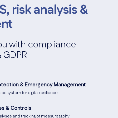
, risk analysis &
nt
you with compliance
 & GDPR
rotection & Emergency Management
cosystem for digital resilience
es & Controls
nalyses and tracking of measuresgbhv