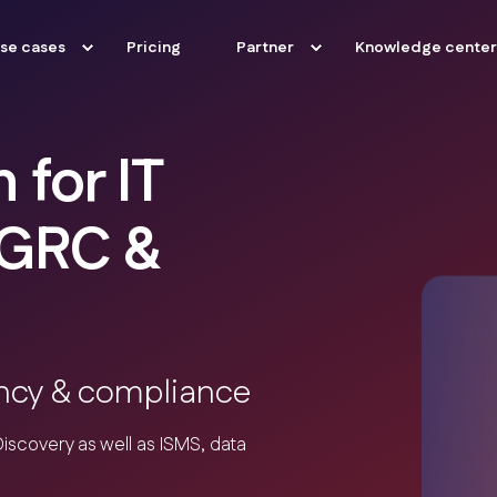
se cases
Pricing
Partner
Knowledge center
 for IT
 GRC &
ency & compliance
iscovery as well as ISMS, data