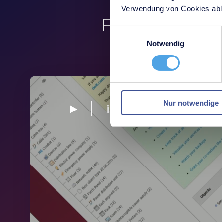
Verwendung von Cookies able
For over 20 yea
Einwilligungsauswahl
Notwendig
Nur notwendige
i-doit intro