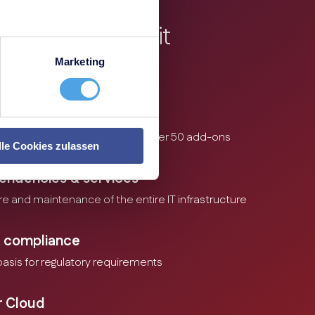
e trusted i-doit
Marketing
Monitoring & Ticketing
 via third-party systems and over 50 add-ons
lle Cookies zulassen
pendencies & services
 and maintenance of the entire IT infrastructure
 & compliance
asis for regulatory requirements
r Cloud