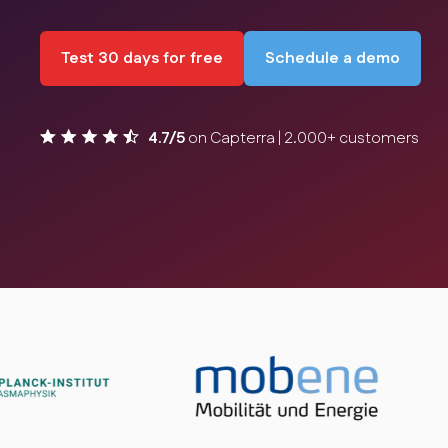
Test 30 days for free
Schedule a demo
4.7/5
on Capterra | 2.000+ customers