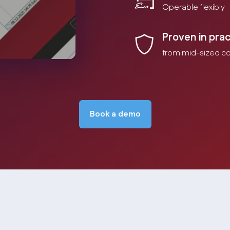
Operable flexibly
Proven in prac
from mid-sized c
Book a demo