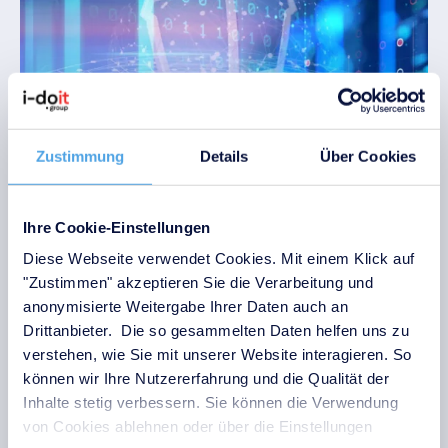
Zustimmung
Details
Über Cookies
Ihre Cookie-Einstellungen
i-doit ISMS – Der Praxisleitfaden
Diese Webseite verwendet Cookies. Mit einem Klick auf
In diesem Praxisleitfaden zeigen wir Ihnen, was
"Zustimmen" akzeptieren Sie die Verarbeitung und
beim Aufbau eines Informationssicherheits-
anonymisierte Weitergabe Ihrer Daten auch an
Managementsystems wichtig ist. Sie lernen,
Drittanbieter. Die so gesammelten Daten helfen uns zu
welche Daten und Dokumente Sie für die Arbeit
verstehen, wie Sie mit unserer Website interagieren. So
am ISMS benötigen, wie Sie eine Risikoanalyse
können wir Ihre Nutzererfahrung und die Qualität der
durchführen und den Fortschritt Ihrer
Inhalte stetig verbessern. Sie können die Verwendung
Maßnahmen dokumentieren.
von Cookies ablehnen oder über die Einstellungen