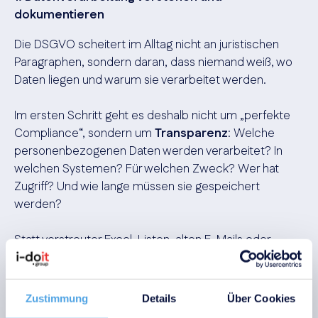
dokumentieren
Die DSGVO scheitert im Alltag nicht an juristischen
Paragraphen, sondern daran, dass niemand weiß, wo
Daten liegen und warum sie verarbeitet werden.
Im ersten Schritt geht es deshalb nicht um „perfekte
Compliance“, sondern um
Transparenz
: Welche
personenbezogenen Daten werden verarbeitet? In
welchen Systemen? Für welchen Zweck? Wer hat
Zugriff? Und wie lange müssen sie gespeichert
werden?
Statt verstreuter Excel-Listen, alten E-Mails oder
Wissensinseln entsteht eine
strukturierte
Dokumentation
: Verarbeitungszwecke,
Datenkategorien, Rollen, Anwendungen, Speicherorte,
Zustimmung
Details
Über Cookies
Löschfristen und Dienstleister.