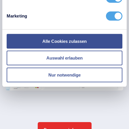
Marketing
Alle Cookies zulassen
Auswahl erlauben
Nur notwendige
2. Risiken bewerten und geeignete Maßnahmen
3. Vorfälle und Datenschutzanfragen