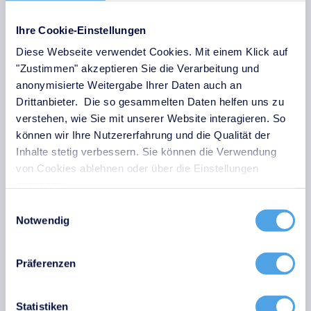
Mit dieser Grundlage lassen sich Entscheidungen
Ihre Cookie-Einstellungen
begründet, nachvollziehbar und rechtssicher treffen.
Diese Webseite verwendet Cookies. Mit einem Klick auf
"Zustimmen" akzeptieren Sie die Verarbeitung und
Vorteile
:
anonymisierte Weitergabe Ihrer Daten auch an
Transparenz statt Rätselraten:
Alle
Drittanbieter. Die so gesammelten Daten helfen uns zu
verstehen, wie Sie mit unserer Website interagieren. So
Verarbeitungen, Systeme und
können wir Ihre Nutzererfahrung und die Qualität der
Verantwortlichkeiten sind zentral dokumentiert
Inhalte stetig verbessern. Sie können die Verwendung
und jederzeit auffindbar.
von Cookies ablehnen oder über die Einstellungen
Praxisrelevante Übersicht:
Sie wissen, welche
anpassen.
Daten wo liegen, wer Zugriff hat und auf welcher
Einwilligungsauswahl
Rechtsgrundlage sie verarbeitet werden.
Notwendig
Schnelle Reaktionsfähigkeit:
Anfragen von
Kunden, Mitarbeitenden oder Behörden lassen
Präferenzen
sich sauber beantworten, ohne im Unternehmen
„Feuerwehr“ zu spielen.
Statistiken