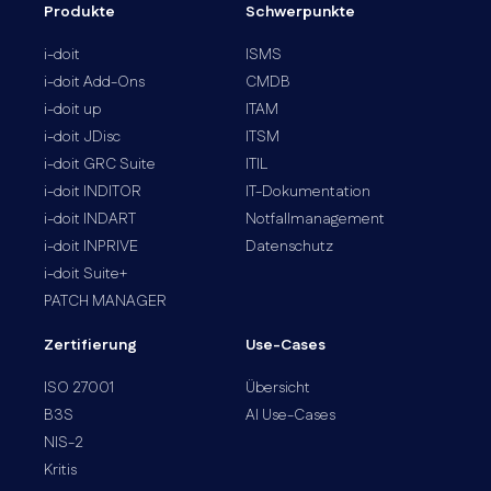
Systemen, Prozessen und Services
Produkte
Schwerpunkte
i-doit
ISMS
i-doit Add-Ons
CMDB
i-doit up
ITAM
i-doit JDisc
ITSM
i-doit GRC Suite
ITIL
i-doit INDITOR
IT-Dokumentation
i-doit INDART
Notfallmanagement
i-doit INPRIVE
Datenschutz
i-doit Suite+
PATCH MANAGER
Zertifierung
Use-Cases
ISO 27001
Übersicht
B3S
AI Use-Cases
NIS-2
Kritis