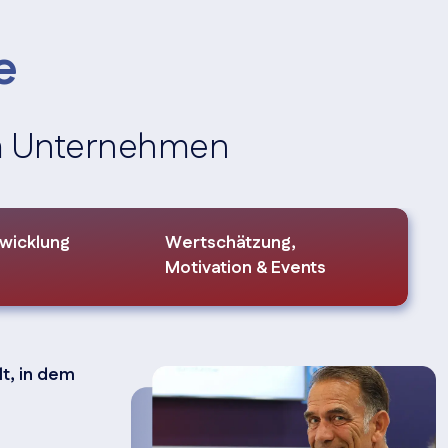
e
 im Unternehmen
wicklung
Wertschätzung,
Motivation & Events
lt, in dem