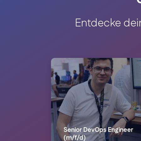
Entdecke dein
Senior DevOps Engineer
(m/f/d)