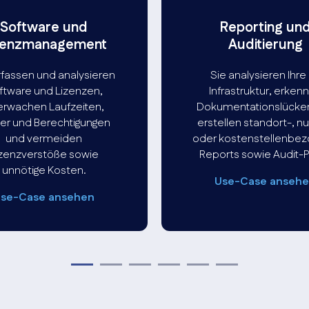
Software und
Reporting un
zenzmanagement
Auditierung
rfassen und analysieren
Sie analysieren Ihre 
ftware und Lizenzen,
Infrastruktur, erken
rwachen Laufzeiten,
Dokumentationslücke
er und Berechtigungen
erstellen standort-, n
und vermeiden
oder kostenstellenbe
izenzverstöße sowie
Reports sowie Audit-
unnötige Kosten.
Use-Case anseh
se-Case ansehen