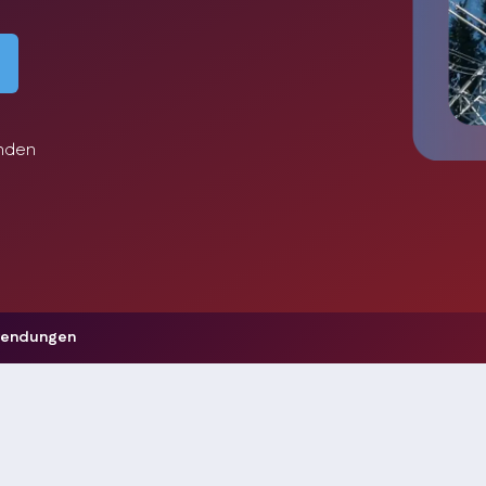
unden
endungen