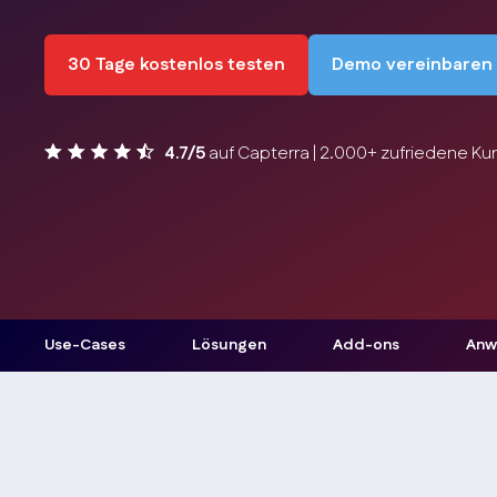
30 Tage kostenlos testen
Demo vereinbaren
4.7/5
auf Capterra | 2.000+ zufriedene K
Use-Cases
Lösungen
Add-ons
Anw