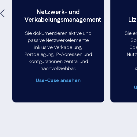
Netzwerk- und
Verkabelungsmanagement
Li
Sie dokumentieren aktive und
Sie e
passive Netzwerkelemente
So
inklusive Verkabelung,
übe
Portbelegung, IP-Adressen und
Nutz
Konfigurationen zentral und
nachvollziehbar.
L
Use-Case ansehen
U