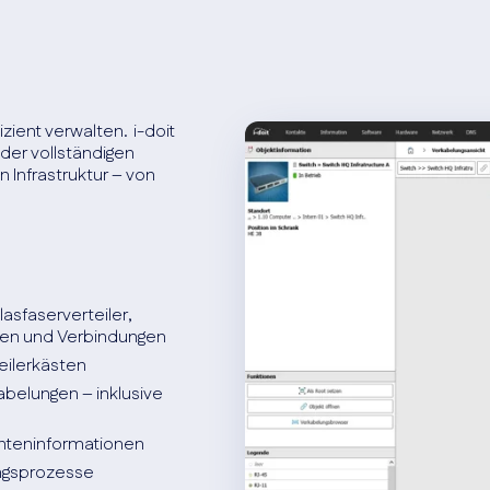
ient verwalten. i-doit
der vollständigen
 Infrastruktur – von
sfaserverteiler,
ssen und Verbindungen
eilerkästen
abelungen – inklusive
anteninformationen
ungsprozesse