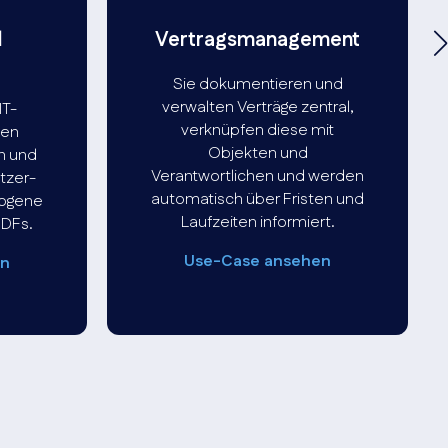
d
Vertragsmanagement
Sie dokumentieren und
verwalten Verträge zentral,
IT-
verknüpfen diese mit
nen
Objekten und
n und
Verantwortlichen und werden
utzer-
automatisch über Fristen und
zogene
Laufzeiten informiert.
PDFs.
Use-Case ansehen
en