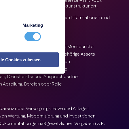
 Wasser-, Gas- oder Fernwärmenetze – mit i-doit
 gesamte Versorgungsinfrastruktur strukturiert,
al.
nisatorischen und wirtschaftlichen Informationen sind
 und jederzeit abrufbar.
Marketing
n, Netzabschnitte, Leitungen und Messpunkte
te, technische Räume und zugehörige Assets
lle Cookies zulassen
fintervalle und Betreiberpflichten
tellen, Budgets und Energieflüsse
ten, Dienstleister und Ansprechpartner
h Abteilung, Bereich oder Rolle
sparenz über Versorgungsnetze und Anlagen
 von Wartung, Modernisierung und Investitionen
Dokumentation gemäß gesetzlichen Vorgaben (z. B.