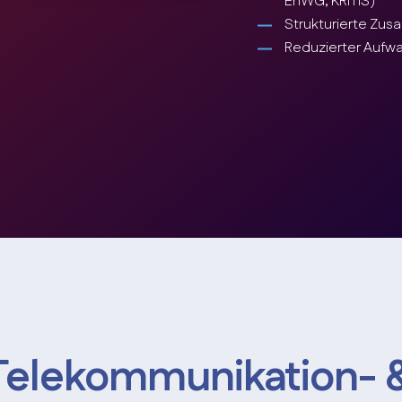
EnWG, KRITIS)
Strukturierte Zus
Reduzierter Aufw
Telekommunikation- 