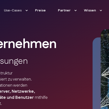
Use-Cases
Preise
Partner
Wissen
nternehmen
ösungen
truktur
iert zu verwalten.
mationen werden
erver, Netzwerke,
äte und Benutzer
mithilfe
t.