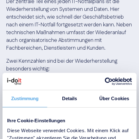
Der zentrale Teil eines jeden IT-Notfallplans ist die
Wiederherstellung von Systemen und Daten. Hier
entscheidet sich, wie schnell der Geschäftsbetrieb
nach einem IT-Notfall fortgesetzt werden kann. Neben
technischen Maßnahmen umfasst der Wiederanlauf
auch organisatorische Abstimmungen mit
Fachbereichen, Dienstleistern und Kunden.
Zwei Kennzahlen sind bei der Wiederherstellung
besonders wichtig:
Die Recovery Time Objective (RTO) beschreibt
die maximal tolerierbare Zeitspanne, in der ein
System oder Prozess nach einem Ausfall wieder
Zustimmung
Details
Über Cookies
funktionsfähig sein muss.
Die Recovery Point Objective (RPO). Das ist der
Ihre Cookie-Einstellungen
maximal akzeptable Datenverlust, gemessen in
Zeit.
Diese Webseite verwendet Cookies. Mit einem Klick auf
"Zustimmen" akzeptieren Sie die Verarbeitung und