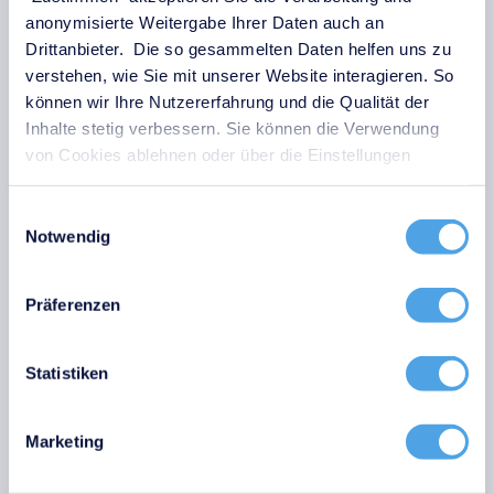
Nur wenn diese beiden Werte für alle kritischen
anonymisierte Weitergabe Ihrer Daten auch an
Systeme festgelegt sind, können geeignete
Drittanbieter. Die so gesammelten Daten helfen uns zu
Maßnahmen zur Sicherung und Wiederherstellung von
verstehen, wie Sie mit unserer Website interagieren. So
Systemen und Daten geplant werden. So lässt sich der
können wir Ihre Nutzererfahrung und die Qualität der
Schaden eines IT-Notfalls gezielt minimieren und die
Inhalte stetig verbessern. Sie können die Verwendung
Rückkehr in den Normalbetrieb strukturiert
von Cookies ablehnen oder über die Einstellungen
vorbereiten.
anpassen.
Einwilligungsauswahl
Notwendig
IT-Notfallplanung mit einer
CMDB
Präferenzen
Ein wirksames Notfallmanagement beginnt mit
Statistiken
verlässlichen Informationen. Genau hier liegt die Stärke
von i-doit als
Configuration Management Database
Marketing
(CMDB)
. Die Software bildet sämtliche Komponenten
Ihrer IT-Infrastruktur ab: Server, Netzwerke,