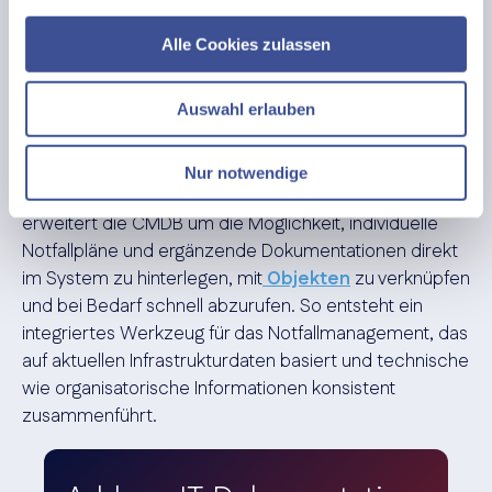
Anwendungen, Services und deren Abhängigkeiten.
Diese strukturierte Datenbasis ermöglicht es,
Alle Cookies zulassen
individuelle IT-Notfallpläne zu entwickeln, die exakt auf
die konkrete IT-Umgebung und deren Besonderheiten
Auswahl erlauben
zugeschnitten sind.
Besonders leistungsfähig wird dieses Vorgehen in
Nur notwendige
Kombination mit dem
i-doit Add-on Documents
: Es
erweitert die CMDB um die Möglichkeit, individuelle
Notfallpläne und ergänzende Dokumentationen direkt
im System zu hinterlegen, mit
Objekten
zu verknüpfen
und bei Bedarf schnell abzurufen. So entsteht ein
integriertes Werkzeug für das Notfallmanagement, das
auf aktuellen Infrastrukturdaten basiert und technische
wie organisatorische Informationen konsistent
zusammenführt.