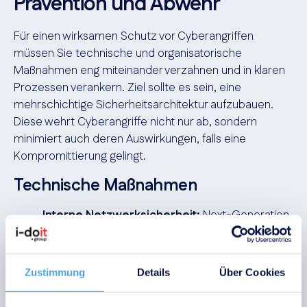
Prävention und Abwehr
Für einen wirksamen Schutz vor Cyberangriffen
müssen Sie technische und organisatorische
Maßnahmen eng miteinander verzahnen und in klaren
Prozessen verankern. Ziel sollte es sein, eine
mehrschichtige Sicherheitsarchitektur aufzubauen.
Diese wehrt Cyberangriffe nicht nur ab, sondern
minimiert auch deren Auswirkungen, falls eine
Kompromittierung gelingt.
Technische Maßnahmen
Interne Netzwerksicherheit:
Next-Generation
Firewalls und Intrusion Detection and Prevention
Systems bilden die erste Verteidigungslinie. Sie
analysieren den Datenverkehr auf Signaturen und
Zustimmung
Details
Über Cookies
anomales Verhalten, um Angriffsversuche in
Echtzeit zu identifizieren und zu blockieren.