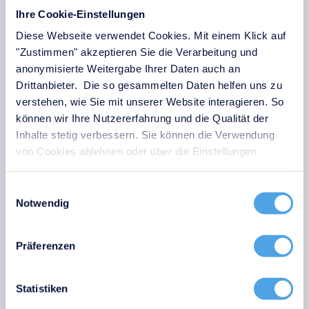
Ihre Cookie-Einstellungen
Schwachstellen- und Patch-Management:
Ein systematischer, idealerweise automatisierter
Diese Webseite verwendet Cookies. Mit einem Klick auf
Patch-Management-Prozess minimiert das
"Zustimmen" akzeptieren Sie die Verarbeitung und
Zeitfenster zwischen der Bekanntgabe einer
anonymisierte Weitergabe Ihrer Daten auch an
Schwachstelle und ihrer Behebung.
Drittanbieter. Die so gesammelten Daten helfen uns zu
verstehen, wie Sie mit unserer Website interagieren. So
Datenverschlüsselung:
Sensible Daten sollten
können wir Ihre Nutzererfahrung und die Qualität der
während der Übertragung (Data-in-Transit) und
Inhalte stetig verbessern. Sie können die Verwendung
im Ruhezustand auf Speichersystemen (Data-
von Cookies ablehnen oder über die Einstellungen
at-Rest) durch starke kryptografische Verfahren
anpassen.
geschützt werden, damit sie für den Angreifer
Einwilligungsauswahl
wertlos sind.
Notwendig
Netzwerksegmentierung:
Indem Sie Ihr
Netzwerk in logisch isolierte Zonen unterteilen,
Präferenzen
verhindern Sie die unkontrollierte Ausbreitung
eines Angreifers im internen Netz.
Statistiken
Organisatorische Maßnahmen