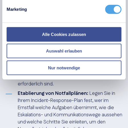
Marketing
Mitarbeiterschulungen:
Regelmäßige
Schulungen sensibilisieren Ihre Mitarbeiter dafür,
Phishing-Versuche und andere Social-
Engineering-Taktiken zu erkennen und korrekt
Alle Cookies zulassen
darauf zu reagieren.
Zugriffsmanagement:
Wenden Sie die
Auswahl erlauben
Prinzipien „Least Privilege“ und „Need-to-Know“
konsequent an. Jeder Benutzer und jedes
Nur notwendige
System darf nur auf die Ressourcen zugreifen,
die für die jeweilige Aufgabe zwingend
erforderlich sind.
Etablierung von Notfallplänen:
Legen Sie in
Ihrem Incident-Response-Plan fest, wer im
Ernstfall welche Aufgaben übernimmt, wie die
Eskalations- und Kommunikationswege aussehen
und welche Schritte Sie einleiten, um den