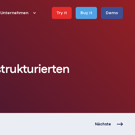
Unternehmen
Try it
Buy it
Demo
rukturierten
Nächste