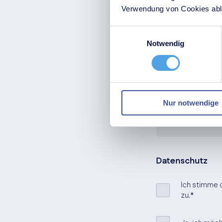
Nachname
*
Verwendung von Cookies able
Einwilligungsauswahl
Notwendig
E-Mail
*
Telefonnummer
Nur notwendige
Datenschutz
Ich stimme 
zu.
*