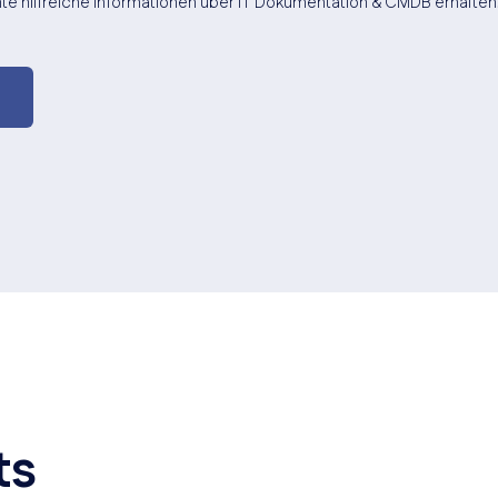
te hilfreiche Informationen über IT Dokumentation & CMDB erhalten
ts