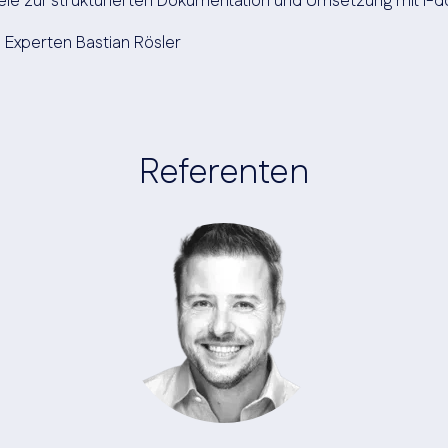
ele zur strukturierten Dokumentation und Umsetzung mit i-do
Experten Bastian Rösler
Referenten