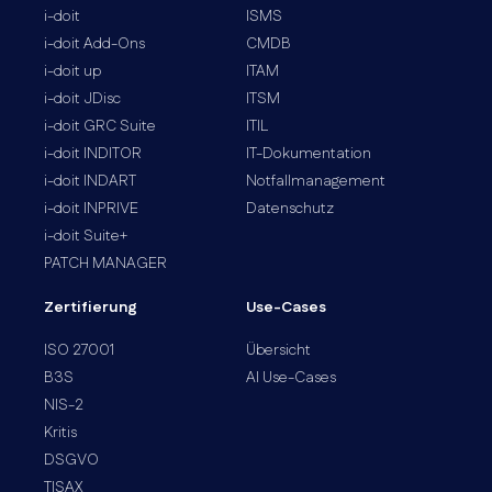
i-doit
ISMS
i-doit Add-Ons
CMDB
i-doit up
ITAM
i-doit JDisc
ITSM
i-doit GRC Suite
ITIL
i-doit INDITOR
IT-Dokumentation
i-doit INDART
Notfallmanagement
i-doit INPRIVE
Datenschutz
i-doit Suite+
PATCH MANAGER
Zertifierung
Use-Cases
ISO 27001
Übersicht
B3S
AI Use-Cases
NIS-2
Kritis
DSGVO
TISAX