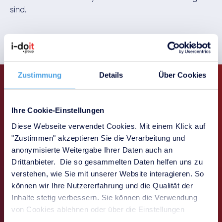
sind.
Zustimmung
Details
Über Cookies
Jetzt herunterladen
Ihre Cookie-Einstellungen
Diese Webseite verwendet Cookies. Mit einem Klick auf
Füllen Sie bitte das untenstehende Formular aus und
"Zustimmen" akzeptieren Sie die Verarbeitung und
senden Sie es ab. Kurz darauf erhalten Sie eine E-Mail
anonymisierte Weitergabe Ihrer Daten auch an
mit dem Link zum Whitepaper. Es kann losgehen!
Drittanbieter. Die so gesammelten Daten helfen uns zu
verstehen, wie Sie mit unserer Website interagieren. So
können wir Ihre Nutzererfahrung und die Qualität der
Inhalte stetig verbessern. Sie können die Verwendung
von Cookies ablehnen oder über die Einstellungen
anpassen.