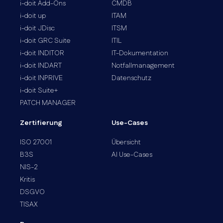
i-doit Add-Ons
CMDB
i-doit up
ITAM
i-doit JDisc
ITSM
i-doit GRC Suite
ITIL
i-doit INDITOR
IT-Dokumentation
i-doit INDART
Notfallmanagement
i-doit INPRIVE
Datenschutz
i-doit Suite+
PATCH MANAGER
Zertifierung
Use-Cases
ISO 27001
Übersicht
B3S
AI Use-Cases
NIS-2
Kritis
DSGVO
TISAX