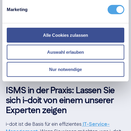
Vertrauen von Kunden und Geschäftspartnern.
Marketing
Kurzum: Durch den Einsatz von ISMS-Tools und der
Beachtung anerkannter Standards wie der ISO 27001
lässt sich der Schutz sensibler Daten dauerhaft
sicherstellen.
Alle Cookies zulassen
Regelmäßige Audits, Notfallpläne und Gap-Analysen
tragen zur kontinuierlichen Verbesserung des ISMS bei
Auswahl erlauben
und machen es zu einem dynamischen System, das
sich den wachsenden Bedrohungen anpasst.
Nur notwendige
ISMS in der Praxis: Lassen Sie
sich i-doit von einem unserer
Experten zeigen
i-doit ist die Basis für ein effizientes
IT-Service-