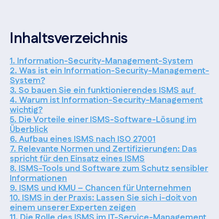
Inhaltsverzeichnis
1. Information-Security-Management-System
2. Was ist ein Information-Security-Management-
System?
3. So bauen Sie ein funktionierendes ISMS auf
4. Warum ist Information-Security-Management
wichtig?
5. Die Vorteile einer ISMS-Software-Lösung im
Überblick
6. Aufbau eines ISMS nach ISO 27001
7. Relevante Normen und Zertifizierungen: Das
spricht für den Einsatz eines ISMS
8. ISMS-Tools und Software zum Schutz sensibler
Informationen
9. ISMS und KMU – Chancen für Unternehmen
10. ISMS in der Praxis: Lassen Sie sich i-doit von
einem unserer Experten zeigen
11. Die Rolle des ISMS im IT-Service-Management