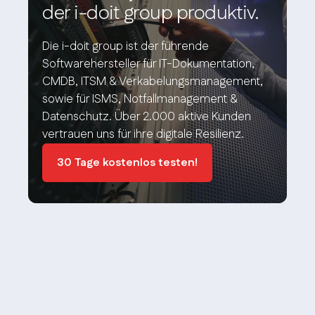
der i-doit group produktiv.
Die i-doit group ist der führende
Softwarehersteller für IT-Dokumentation,
CMDB, ITSM & Verkabelungsmanagement,
sowie für ISMS, Notfallmanagement &
Datenschutz. Über 2.000 aktive Kunden
vertrauen uns für ihre digitale Resilienz.
30 Tage kostenlos testen!