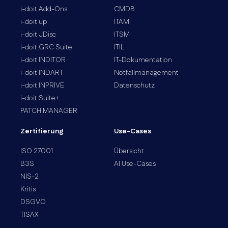
i-doit Add-Ons
CMDB
i-doit up
ITAM
i-doit JDisc
ITSM
i-doit GRC Suite
ITIL
i-doit INDITOR
IT-Dokumentation
i-doit INDART
Notfallmanagement
i-doit INPRIVE
Datenschutz
i-doit Suite+
PATCH MANAGER
Zertifierung
Use-Cases
ISO 27001
Übersicht
B3S
AI Use-Cases
NIS-2
Kritis
DSGVO
TISAX