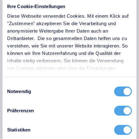
ISMS und KMU – Chancen für
Ihre Cookie-Einstellungen
Unternehmen
Diese Webseite verwendet Cookies. Mit einem Klick auf
"Zustimmen" akzeptieren Sie die Verarbeitung und
Kleine und mittlere Unternehmen (KMU) profitieren von
anonymisierte Weitergabe Ihrer Daten auch an
der Implementierung eines ISMS. Insbesondere in
Drittanbieter. Die so gesammelten Daten helfen uns zu
Zeiten zunehmender Cyberangriffe geraten auch
verstehen, wie Sie mit unserer Website interagieren. So
kleinere Unternehmen verstärkt ins Visier. Ein ISMS
können wir Ihre Nutzererfahrung und die Qualität der
unterstützt KMUs dabei, ihre Ressourcen effektiv zu
Inhalte stetig verbessern. Sie können die Verwendung
schützen – ohne den laufenden Betrieb zu
von Cookies ablehnen oder über die Einstellungen
beeinträchtigen. Mit einer Strukturanalyse identifizieren
anpassen.
Sie Schwachstellen und implementieren gezielte
Einwilligungsauswahl
Schutzmaßnahmen.
Notwendig
Ein ISMS ist für moderne Unternehmen heutzutage
unerlässlich. Es sorgt dafür, dass IT-Sicherheit
Präferenzen
systematisch und ganzheitlich umgesetzt wird,
unterstützt bei der Risikominderung sowie der
Statistiken
Einhaltung gesetzlicher Vorgaben und stärkt das