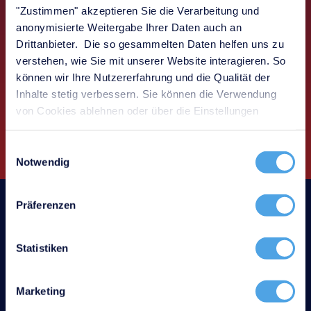
Portbelegung, IP-Adressen und Konfigurationen
"Zustimmen" akzeptieren Sie die Verarbeitung und
zentral und nachvollziehbar.
anonymisierte Weitergabe Ihrer Daten auch an
Drittanbieter. Die so gesammelten Daten helfen uns zu
Use-Case ansehen
verstehen, wie Sie mit unserer Website interagieren. So
können wir Ihre Nutzererfahrung und die Qualität der
Inhalte stetig verbessern. Sie können die Verwendung
von Cookies ablehnen oder über die Einstellungen
anpassen.
Einwilligungsauswahl
Notwendig
Präferenzen
Jetzt 30 Tage kostenlos testen
Statistiken
Marketing
2000+ Kunden