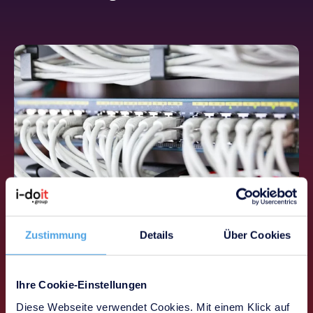
Zustimmung
Details
Über Cookies
Netzwerk- und
Verkabelungsmanagement
Sie dokumentieren aktive und passive
Ihre Cookie-Einstellungen
Netzwerkelemente inklusive Verkabelung,
Diese Webseite verwendet Cookies. Mit einem Klick auf