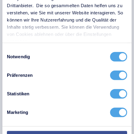
wird dabei kaum beeinträchtigt.
Drittanbieter. Die so gesammelten Daten helfen uns zu
verstehen, wie Sie mit unserer Website interagieren. So
HCI bietet zahlreiche Möglichkeiten, Ihre IT gezielt an
können wir Ihre Nutzererfahrung und die Qualität der
den Bedarf Ihres Unternehmens anzupassen:
Inhalte stetig verbessern. Sie können die Verwendung
von Cookies ablehnen oder über die Einstellungen
Virtual Desktop Infrastructure (VDI)
: Zentrale
anpassen.
Bereitstellung von Desktops
Einwilligungsauswahl
Edge Computing
: Kompakte, autarke Systeme
Notwendig
für Standorte mit wenig IT-Ressourcen
Private und hybride Clouds
: Flexibler Betrieb
Präferenzen
von Diensten On-Premises und in der Cloud
Backup- und Disaster-Recovery
: Hohe
Statistiken
Resilienz und einfache Wiederherstellung
Dev/Test-Umgebungen
: Schnell
bereitstellbare Entwicklungslandschaften
Marketing