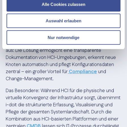
Integration in bestehende IT-
Alle Cookies zulassen
Landschaften
Auswahl erlauben
Grundsätzlich gilt: Die
Integration
in bestehende IT-
Service-Management-Prozesse sollte möglichst
Nur notwendige
nahtlos erfolgen. Hier spielt i-doit zahlreiche Vorteile
aus: Die Lösung ermöglicht eine transparente
Dokumentation von HCI-Umgebungen, erkennt neue
Knoten automatisch und pflegt Konfigurationsdaten
zentral – ein großer Vorteil für
Compliance
und
Change-Management.
Das Besondere: Während HCI für die physische und
virtuelle Konvergenz der Infrastruktur sorgt, übernimmt
i-doit die strukturierte Erfassung, Visualisierung und
Pflege der gesamten Systemlandschaft. Durch die
Kombination aus HCI-basierten Plattformen und einer
zentralen
CMDB
lassen sich IT-Prozesse durchgängig