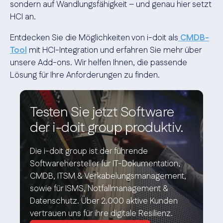
sondern auf Wandlungsfähigkeit – und genau hier setzt
HCI an.
Entdecken Sie die Möglichkeiten von i-doit als
CMDB-
Tool
mit HCI-Integration und erfahren Sie mehr über
unsere Add-ons. Wir helfen Ihnen, die passende
Lösung für Ihre Anforderungen zu finden.
Testen Sie jetzt Software
der i-doit group produktiv.
Die i-doit group ist der führende
Softwarehersteller für IT-Dokumentation,
CMDB, ITSM & Verkabelungsmanagement,
sowie für ISMS, Notfallmanagement &
Datenschutz. Über 2.000 aktive Kunden
vertrauen uns für ihre digitale Resilienz.