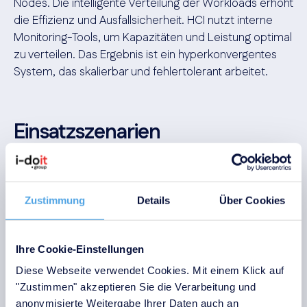
Nodes. Die intelligente Verteilung der Workloads erhöht
die Effizienz und Ausfallsicherheit. HCI nutzt interne
Monitoring-Tools, um Kapazitäten und Leistung optimal
zu verteilen. Das Ergebnis ist ein hyperkonvergentes
System, das skalierbar und fehlertolerant arbeitet.
Einsatzszenarien
hyperkonvergenter
Infrastruktur
Zustimmung
Details
Über Cookies
Die Einführung eines hyperkonvergenten Systems lässt
sich meist schrittweise gestalten. Sie können Ihre
bestehende Infrastruktur gezielt mit HCI-Knoten
Ihre Cookie-Einstellungen
erweitern oder einzelne Systeme durch
Diese Webseite verwendet Cookies. Mit einem Klick auf
hyperkonvergente Server ersetzen. Der Vorteil: Die
"Zustimmen" akzeptieren Sie die Verarbeitung und
Bereitstellung erfolgt schnell und der laufende Betrieb
anonymisierte Weitergabe Ihrer Daten auch an