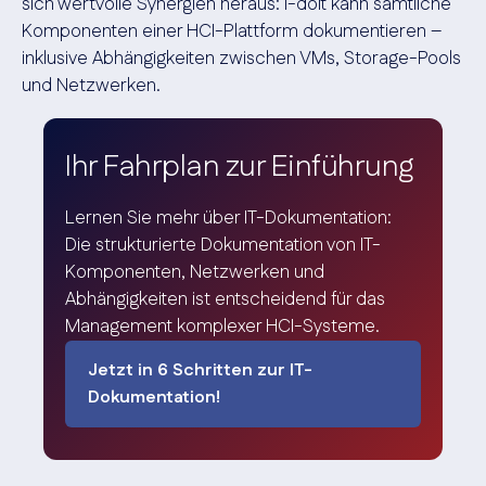
sich wertvolle Synergien heraus: i-doit kann sämtliche
Komponenten einer HCI-Plattform dokumentieren –
inklusive Abhängigkeiten zwischen VMs, Storage-Pools
und Netzwerken.
Ihr Fahrplan zur Einführung
Lernen Sie mehr über IT-Dokumentation:
Die strukturierte Dokumentation von IT-
Komponenten, Netzwerken und
Abhängigkeiten ist entscheidend für das
Management komplexer HCI-Systeme.
Jetzt in 6 Schritten zur IT-
Dokumentation!