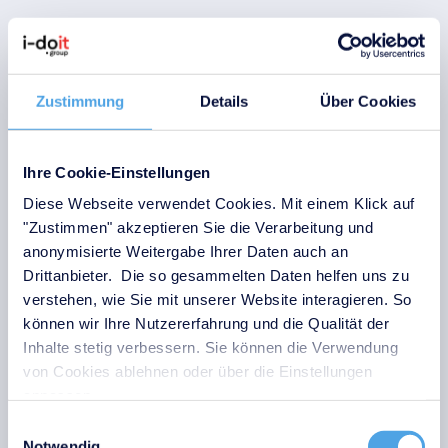
Zustimmung
Details
Über Cookies
Ihre Cookie-Einstellungen
Diese Webseite verwendet Cookies. Mit einem Klick auf
"Zustimmen" akzeptieren Sie die Verarbeitung und
anonymisierte Weitergabe Ihrer Daten auch an
Drittanbieter. Die so gesammelten Daten helfen uns zu
Über die Kategorieerweiterungen können bis zu 8
verstehen, wie Sie mit unserer Website interagieren. So
zusätzliche Attribut-Felder aus dem AD angesprochen
können wir Ihre Nutzererfahrung und die Qualität der
und importiert werden.
Inhalte stetig verbessern. Sie können die Verwendung
von Cookies ablehnen oder über die Einstellungen
anpassen.
Konfigurationsdatei anlegen
Einwilligungsauswahl
Navigieren Sie auf der Shell in das
Notwendig