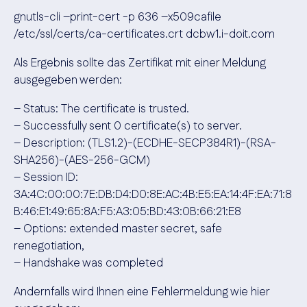
gnutls-cli –print-cert -p 636 –x509cafile
/etc/ssl/certs/ca-certificates.crt dcbw1.i-doit.com
Als Ergebnis sollte das Zertifikat mit einer Meldung
ausgegeben werden:
– Status: The certificate is trusted.
– Successfully sent 0 certificate(s) to server.
– Description: (TLS1.2)-(ECDHE-SECP384R1)-(RSA-
SHA256)-(AES-256-GCM)
– Session ID:
3A:4C:00:00:7E:DB:D4:D0:8E:AC:4B:E5:EA:14:4F:EA:71:8
B:46:E1:49:65:8A:F5:A3:05:BD:43:0B:66:21:E8
– Options: extended master secret, safe
renegotiation,
– Handshake was completed
Andernfalls wird Ihnen eine Fehlermeldung wie hier