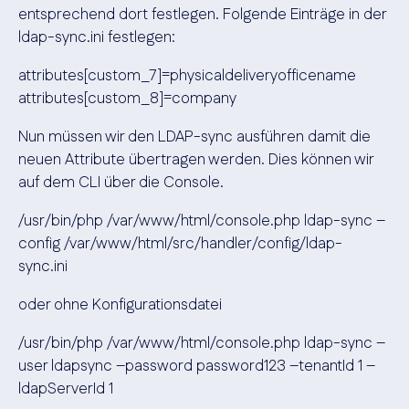
entsprechend dort festlegen. Folgende Einträge in der
ldap-sync.ini festlegen:
attributes[custom_7]=physicaldeliveryofficename
attributes[custom_8]=company
Nun müssen wir den LDAP-sync ausführen damit die
neuen Attribute übertragen werden. Dies können wir
auf dem CLI über die Console.
/usr/bin/php /var/www/html/console.php ldap-sync –
config /var/www/html/src/handler/config/ldap-
sync.ini
oder ohne Konfigurationsdatei
/usr/bin/php /var/www/html/console.php ldap-sync –
user ldapsync –password password123 –tenantId 1 –
ldapServerId 1