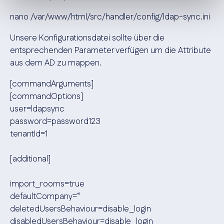
nano /var/www/html/src/handler/config/ldap-sync.ini
Unsere Konfigurationsdatei sollte über die
entsprechenden Parameter verfügen um die Attribute
aus dem AD zu mappen.
[commandArguments]
[commandOptions]
user=ldapsync
password=password123
tenantId=1
[additional]
import_rooms=true
defaultCompany=“
deletedUsersBehaviour=disable_login
disabledUsersBehaviour=disable_login