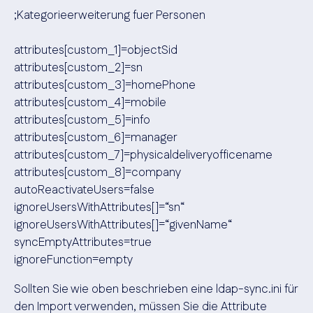
;Kategorieerweiterung fuer Personen
attributes[custom_1]=objectSid
attributes[custom_2]=sn
attributes[custom_3]=homePhone
attributes[custom_4]=mobile
attributes[custom_5]=info
attributes[custom_6]=manager
attributes[custom_7]=physicaldeliveryofficename
attributes[custom_8]=company
autoReactivateUsers=false
ignoreUsersWithAttributes[]=“sn“
ignoreUsersWithAttributes[]=“givenName“
syncEmptyAttributes=true
ignoreFunction=empty
Sollten Sie wie oben beschrieben eine ldap-sync.ini für
den Import verwenden, müssen Sie die Attribute