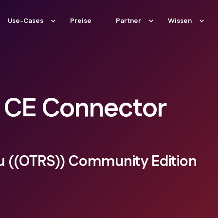
Use-Cases
Preise
Partner
Wissen
) CE Connector
zu ((OTRS)) Community Edition