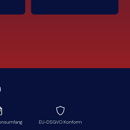
n
ionsumfang
EU-DSGVO Konform