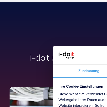
i-doit unterstützt z
Dokumen
Zustimmung
Ihre Cookie-Einstellungen
Diese Webseite verwendet Co
Weitergabe Ihrer Daten auch 
Website interagieren. So könn