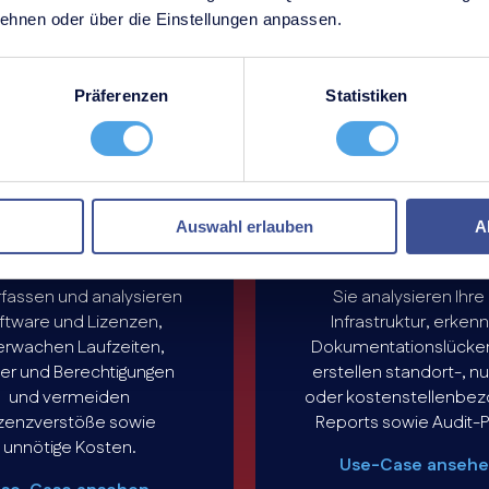
hnen oder über die Einstellungen anpassen.
Präferenzen
Statistiken
Software und
Reporting un
Auswahl erlauben
A
zenzmanagement
Auditierung
rfassen und analysieren
Sie analysieren Ihre 
ftware und Lizenzen,
Infrastruktur, erken
rwachen Laufzeiten,
Dokumentationslücke
er und Berechtigungen
erstellen standort-, n
und vermeiden
oder kostenstellenbe
izenzverstöße sowie
Reports sowie Audit-
unnötige Kosten.
Use-Case anseh