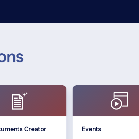
ons
cuments Creator
Events