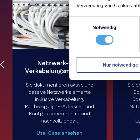
Verwendung von Cookies able
Einwilligungsauswahl
Notwendig
Netzwerk- und
Nur notwendige
Verkabelungsmanagement
Li
Sie dokumentieren aktive und
Sie e
passive Netzwerkelemente
So
inklusive Verkabelung,
übe
Portbelegung, IP-Adressen und
Nutz
Konfigurationen zentral und
nachvollziehbar.
L
Use-Case ansehen