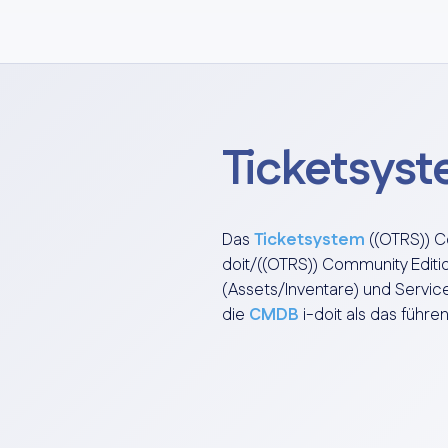
Ticketsyst
Das
Ticketsystem
((OTRS)) C
doit/((OTRS)) Community Editio
(Assets/Inventare) und Servic
die
CMDB
i-doit als das führ