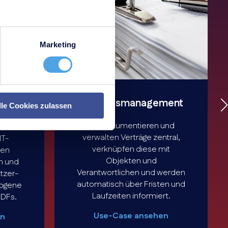
Marketing
d
Vertragsmanagement
lle Cookies zulassen
Sie dokumentieren und
verwalten Verträge zentral,
IT-
verknüpfen diese mit
nen
Objekten und
n und
Verantwortlichen und werden
utzer-
automatisch über Fristen und
zogene
Laufzeiten informiert.
PDFs.
Use-Case ansehen
en