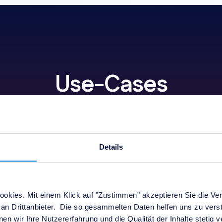
Use-Cases
ahlreiche Anwendungsfälle in
tation, ISMS und digitaler R
Details
okies. Mit einem Klick auf "Zustimmen" akzeptieren Sie die Ver
an Drittanbieter. Die so gesammelten Daten helfen uns zu verst
en wir Ihre Nutzererfahrung und die Qualität der Inhalte stetig 