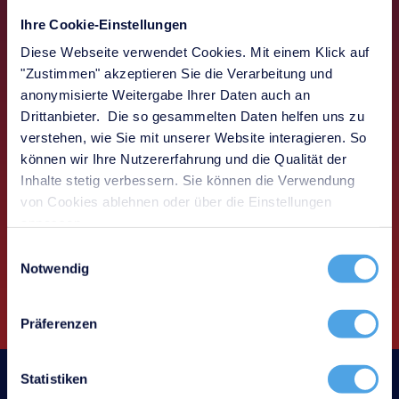
Netzwerk- und
Ihre Cookie-Einstellungen
Verkabelungsmanagement
Diese Webseite verwendet Cookies. Mit einem Klick auf
"Zustimmen" akzeptieren Sie die Verarbeitung und
Sie dokumentieren aktive und passive
anonymisierte Weitergabe Ihrer Daten auch an
Netzwerkelemente inklusive Verkabelung,
Drittanbieter. Die so gesammelten Daten helfen uns zu
Portbelegung, IP-Adressen und Konfigurationen
verstehen, wie Sie mit unserer Website interagieren. So
zentral und nachvollziehbar.
können wir Ihre Nutzererfahrung und die Qualität der
Use-Case ansehen
Inhalte stetig verbessern. Sie können die Verwendung
von Cookies ablehnen oder über die Einstellungen
anpassen.
Einwilligungsauswahl
Notwendig
Präferenzen
Statistiken