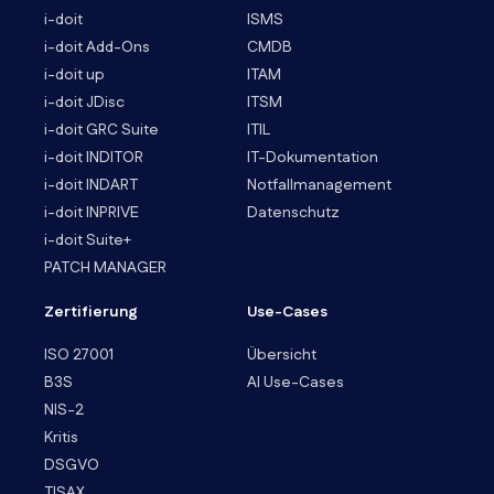
i-doit
ISMS
i-doit Add-Ons
CMDB
i-doit up
ITAM
i-doit JDisc
ITSM
i-doit GRC Suite
ITIL
i-doit INDITOR
IT-Dokumentation
i-doit INDART
Notfallmanagement
i-doit INPRIVE
Datenschutz
i-doit Suite+
PATCH MANAGER
Zertifierung
Use-Cases
ISO 27001
Übersicht
B3S
AI Use-Cases
NIS-2
Kritis
DSGVO
TISAX