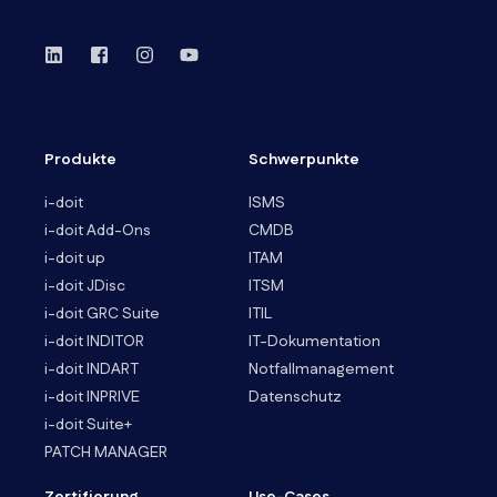
Produkte
Schwerpunkte
i-doit
ISMS
i-doit Add-Ons
CMDB
i-doit up
ITAM
i-doit JDisc
ITSM
i-doit GRC Suite
ITIL
i-doit INDITOR
IT-Dokumentation
i-doit INDART
Notfallmanagement
i-doit INPRIVE
Datenschutz
i-doit Suite+
PATCH MANAGER
Zertifierung
Use-Cases