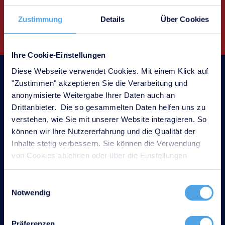
Zustimmung
Details
Über Cookies
Ihre Cookie-Einstellungen
Diese Webseite verwendet Cookies. Mit einem Klick auf
Jetzt 30 Tage kostenlos testen
"Zustimmen" akzeptieren Sie die Verarbeitung und
anonymisierte Weitergabe Ihrer Daten auch an
Drittanbieter. Die so gesammelten Daten helfen uns zu
verstehen, wie Sie mit unserer Website interagieren. So
können wir Ihre Nutzererfahrung und die Qualität der
2000+ Kunden
Inhalte stetig verbessern. Sie können die Verwendung
von Cookies ablehnen oder über die Einstellungen
anpassen.
Einwilligungsauswahl
Keine Zahlungs­daten nötig
Notwendig
Präferenzen