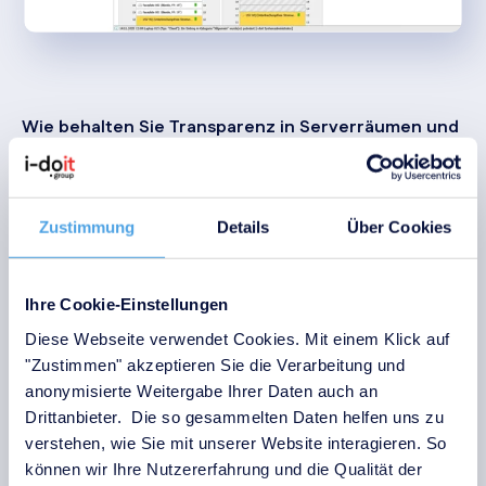
Wie behalten Sie Transparenz in Serverräumen und
Serverschränken?
Serverräume sind hochkomplexe Bereiche, in denen
fehlende oder veraltete Dokumentation schnell zu
Zustimmung
Details
Über Cookies
Risiken führen kann. Kapazitäten, Stromversorgung oder
Belegungen sind oft nicht eindeutig nachvollziehbar.
i-doit visualisiert Serverräume und Serverschränke
Ihre Cookie-Einstellungen
detailliert und strukturiert. Installierte Systeme,
Netzwerk- und Stromkomponenten werden
Diese Webseite verwendet Cookies. Mit einem Klick auf
übersichtlich dargestellt und logisch miteinander
"Zustimmen" akzeptieren Sie die Verarbeitung und
verknüpft.
anonymisierte Weitergabe Ihrer Daten auch an
Drittanbieter. Die so gesammelten Daten helfen uns zu
Vorteile
:
verstehen, wie Sie mit unserer Website interagieren. So
können wir Ihre Nutzererfahrung und die Qualität der
Übersichtliche Visualisierung von Racks und