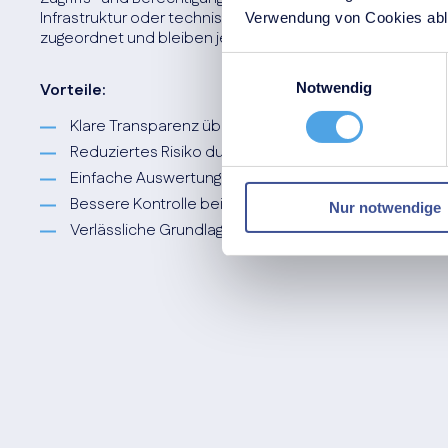
Infrastruktur oder technische Anlagen werden eindeutig
Verwendung von Cookies able
zugeordnet und bleiben jederzeit nachvollziehbar anpas
Einwilligungsauswahl
Vorteile:
Notwendig
Klare Transparenz über Zugriffsrechte je Standort
Reduziertes Risiko durch veraltete oder unklare Ber
Einfache Auswertung für Audits und Sicherheitsprüf
Bessere Kontrolle bei mehreren Standorten oder Au
Nur notwendige
Verlässliche Grundlage für standortbezogene Siche