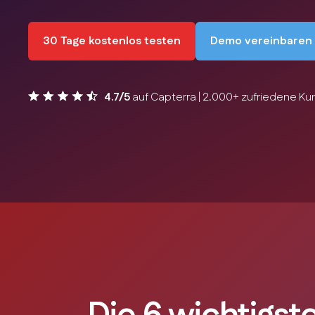
30 Tage kostenlos testen
Demo vereinbaren
4.7/5
auf Capterra | 2.000+ zufriedene K