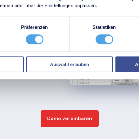
 einzelnen Standorten
hnen oder über die Einstellungen anpassen.
sbar.
Präferenzen
Statistiken
echtigungen
ungen
ßenstellen
Auswahl erlauben
A
rheitskonzepte
Demo vereinbaren