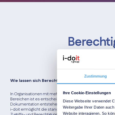
Berechti
Zustimmung
Wie lassen sich Berechtigungen standortbezogen s
Ihre Cookie-Einstellungen
In Organisationen mit mehreren Standorten, Außenstelle
Bereichen ist es entscheidend zu wissen, wer wo Zugriff h
Diese Webseite verwendet Co
Dokumentation entstehen schnell unklare oder veraltete
Weitergabe Ihrer Daten auch 
i-doit ermöglicht die standortbezogene Dokumentation
Website interagieren. So könn
Zugriffs- und Berechtigungsinformationen. Berechtigung