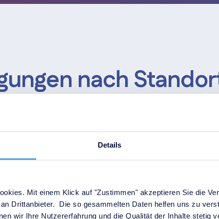
gungen nach Standor
Details
teuern?
n oder sensiblen
at. Ohne strukturierte
okies. Mit einem Klick auf "Zustimmen" akzeptieren Sie die Ver
 Berechtigungen.
an Drittanbieter. Die so gesammelten Daten helfen uns zu verst
 und Auswertung von
en wir Ihre Nutzererfahrung und die Qualität der Inhalte stetig 
en für Systeme, Räume,