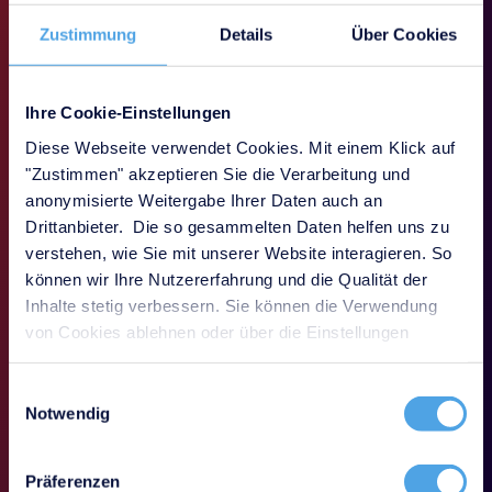
Zustimmung
Details
Über Cookies
Wie werden Hosts aus der IT-Dokumentation direkt
ins Monitoring übernommen?
Ihre Cookie-Einstellungen
Das doppelte Anlegen und Pflegen von Hosts in CMDB
und Monitoring führt zu Inkonsistenzen, Fehlern und
Diese Webseite verwendet Cookies. Mit einem Klick auf
unnötigem Aufwand — insbesondere in dynamischen
"Zustimmen" akzeptieren Sie die Verarbeitung und
Umgebungen.
anonymisierte Weitergabe Ihrer Daten auch an
i-doit definiert Systeme, Hosts und Services zentral in
der CMDB und übergibt diese automatisiert an
Drittanbieter. Die so gesammelten Daten helfen uns zu
angebundene Monitoring-Lösungen. Struktur, Zuordnung
verstehen, wie Sie mit unserer Website interagieren. So
und Verantwortlichkeiten kommen aus i-doit, während
können wir Ihre Nutzererfahrung und die Qualität der
das Monitoring Status, Messwerte und Ereignisse liefert.
Inhalte stetig verbessern. Sie können die Verwendung
So bleibt die CMDB die führende Instanz, das Monitoring
von Cookies ablehnen oder über die Einstellungen
die operative Ergänzung.
anpassen.
Einwilligungsauswahl
Vorteile:
Notwendig
Zentrale Quelle für alle überwachten Systeme
Kein doppeltes Anlegen von Hosts oder Services
Präferenzen
Weniger Fehler durch Wegfall manueller Pflege